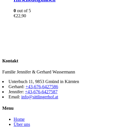
0
out of 5
€
22,90
Kontakt
Familie Jennifer & Gerhard Wassermann
Unterbuch 11, 9853 Gmünd in Kärnten
Gerhard:
+43-676-6427586
Jennifer:
+43-676-6427587
Email:
info@sittlingerhof.at
Menu
Home
Über uns