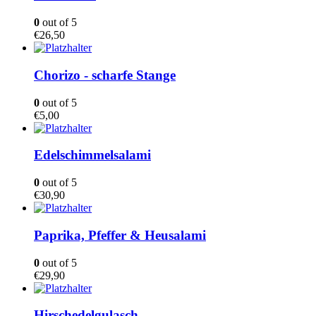
0
out of 5
€
26,50
Chorizo - scharfe Stange
0
out of 5
€
5,00
Edelschimmelsalami
0
out of 5
€
30,90
Paprika, Pfeffer & Heusalami
0
out of 5
€
29,90
Hirschedelgulasch