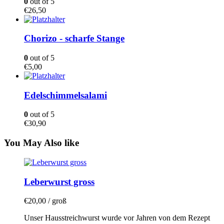
0
out of 5
€
26,50
Chorizo - scharfe Stange
0
out of 5
€
5,00
Edelschimmelsalami
0
out of 5
€
30,90
You May
Also like
Leberwurst gross
€
20,00
/ groß
Unser Hausstreichwurst wurde vor Jahren von dem Rezept