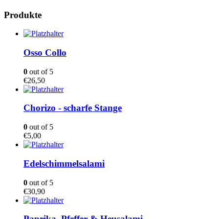
Produkte
Osso Collo
0
out of 5
€
26,50
Chorizo - scharfe Stange
0
out of 5
€
5,00
Edelschimmelsalami
0
out of 5
€
30,90
Paprika, Pfeffer & Heusalami