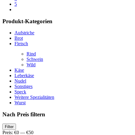
5
Produkt-Kategorien
Aufstriche
Brot
Fleisch
Rind
Schwein
Wild
Käse
Leberkäse
Nudel
Sonstiges
Speck
Weitere Spezialitäten
Wurst
Nach Preis filtern
Min.
Max.
Filter
Preis
Preis
Preis:
€0
—
€50